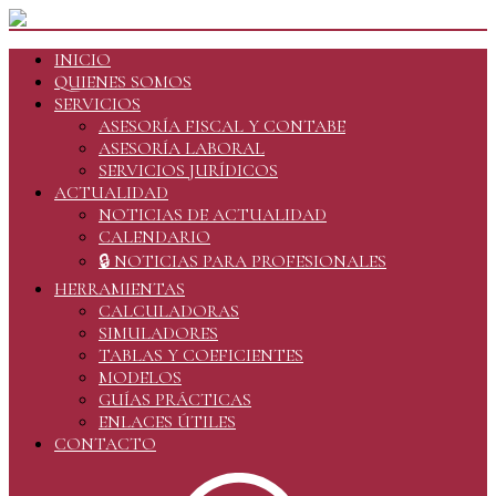
INICIO
QUIENES SOMOS
SERVICIOS
ASESORÍA FISCAL Y CONTABE
ASESORÍA LABORAL
SERVICIOS JURÍDICOS
ACTUALIDAD
NOTICIAS DE ACTUALIDAD
CALENDARIO
🔒 NOTICIAS PARA PROFESIONALES
HERRAMIENTAS
CALCULADORAS
SIMULADORES
TABLAS Y COEFICIENTES
MODELOS
GUÍAS PRÁCTICAS
ENLACES ÚTILES
CONTACTO