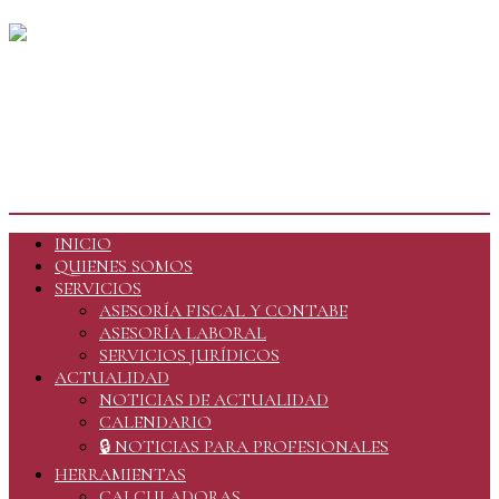
CEMAS PROFESIONALES,
S.L.P. en Ciudad Real
INICIO
QUIENES SOMOS
SERVICIOS
ASESORÍA FISCAL Y CONTABE
ASESORÍA LABORAL
SERVICIOS JURÍDICOS
ACTUALIDAD
NOTICIAS DE ACTUALIDAD
CALENDARIO
🔒 NOTICIAS PARA PROFESIONALES
HERRAMIENTAS
CALCULADORAS