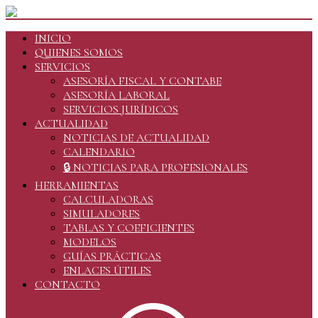
INICIO
QUIENES SOMOS
SERVICIOS
ASESORÍA FISCAL Y CONTABE
ASESORÍA LABORAL
SERVICIOS JURÍDICOS
ACTUALIDAD
NOTICIAS DE ACTUALIDAD
CALENDARIO
🔒 NOTICIAS PARA PROFESIONALES
HERRAMIENTAS
CALCULADORAS
SIMULADORES
TABLAS Y COEFICIENTES
MODELOS
GUÍAS PRÁCTICAS
ENLACES ÚTILES
CONTACTO