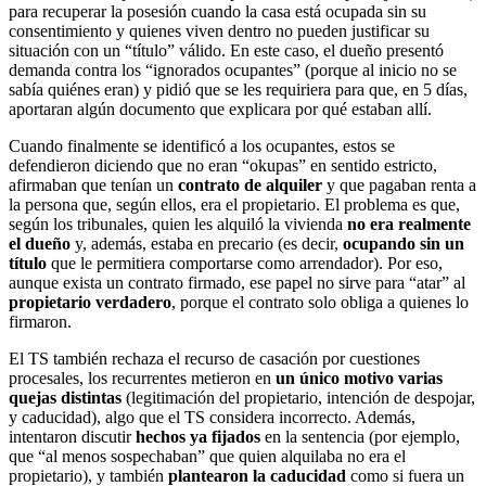
para recuperar la posesión cuando la casa está ocupada sin su
consentimiento y quienes viven dentro no pueden justificar su
situación con un “título” válido. En este caso, el dueño presentó
demanda contra los “ignorados ocupantes” (porque al inicio no se
sabía quiénes eran) y pidió que se les requiriera para que, en 5 días,
aportaran algún documento que explicara por qué estaban allí.
Cuando finalmente se identificó a los ocupantes, estos se
defendieron diciendo que no eran “okupas” en sentido estricto,
afirmaban que tenían un
contrato de alquiler
y que pagaban renta a
la persona que, según ellos, era el propietario. El problema es que,
según los tribunales, quien les alquiló la vivienda
no era realmente
el dueño
y, además, estaba en precario (es decir,
ocupando sin un
título
que le permitiera comportarse como arrendador). Por eso,
aunque exista un contrato firmado, ese papel no sirve para “atar” al
propietario verdadero
, porque el contrato solo obliga a quienes lo
firmaron.
El TS también rechaza el recurso de casación por cuestiones
procesales, los recurrentes metieron en
un único motivo varias
quejas distintas
(legitimación del propietario, intención de despojar,
y caducidad), algo que el TS considera incorrecto. Además,
intentaron discutir
hechos ya fijados
en la sentencia (por ejemplo,
que “al menos sospechaban” que quien alquilaba no era el
propietario), y también
plantearon la caducidad
como si fuera un