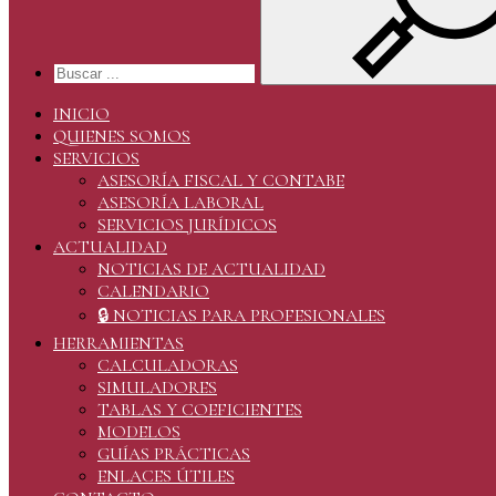
INICIO
QUIENES SOMOS
SERVICIOS
ASESORÍA FISCAL Y CONTABE
ASESORÍA LABORAL
SERVICIOS JURÍDICOS
ACTUALIDAD
NOTICIAS DE ACTUALIDAD
CALENDARIO
🔒 NOTICIAS PARA PROFESIONALES
HERRAMIENTAS
CALCULADORAS
SIMULADORES
TABLAS Y COEFICIENTES
MODELOS
GUÍAS PRÁCTICAS
ENLACES ÚTILES