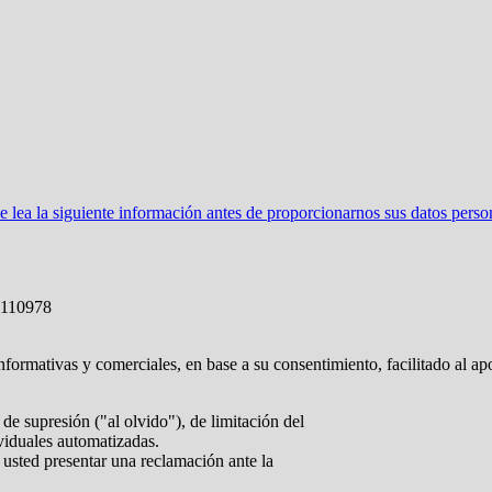
ea la siguiente información antes de proporcionarnos sus datos perso
3110978
nformativas y comerciales, en base a su consentimiento, facilitado al ap
de supresión ("al olvido"), de limitación del
ividuales automatizadas.
 usted presentar una reclamación ante la