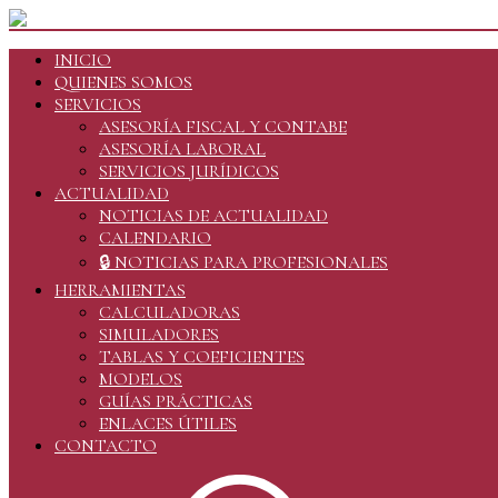
INICIO
QUIENES SOMOS
SERVICIOS
ASESORÍA FISCAL Y CONTABE
ASESORÍA LABORAL
SERVICIOS JURÍDICOS
ACTUALIDAD
NOTICIAS DE ACTUALIDAD
CALENDARIO
🔒 NOTICIAS PARA PROFESIONALES
HERRAMIENTAS
CALCULADORAS
SIMULADORES
TABLAS Y COEFICIENTES
MODELOS
GUÍAS PRÁCTICAS
ENLACES ÚTILES
CONTACTO